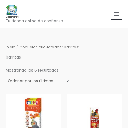
Ordenado
Ir
por
los
al
últimos
contenido
Cool Parrots
Tu tienda online de confianza
Inicio
/ Productos etiquetados “barritas”
barritas
Mostrando los 6 resultados