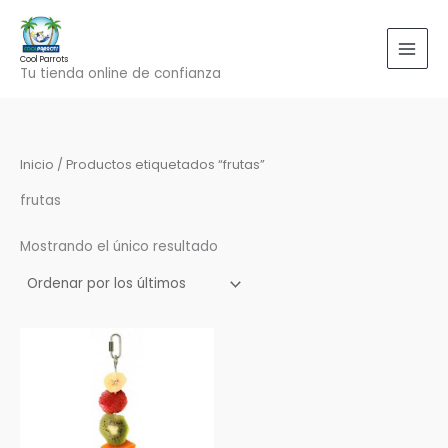
Ir
al
contenido
Cool Parrots
Tu tienda online de confianza
Inicio
/ Productos etiquetados “frutas”
frutas
Mostrando el único resultado