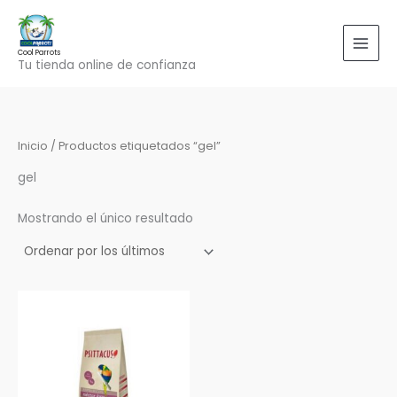
Ir
al
contenido
Cool Parrots
Tu tienda online de confianza
Inicio
/ Productos etiquetados “gel”
gel
Mostrando el único resultado