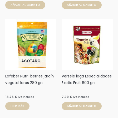
AÑADIR AL CARRITO
AÑADIR AL CARRITO
AGOTADO
Lafeber Nutri-berries jardín
Versele laga Especialidades
vegetal loros 280 grs
Exotic Fruit 600 grs
13,75
€
7,99
€
IVA Incluido
IVA Incluido
LEER MÁS
AÑADIR AL CARRITO