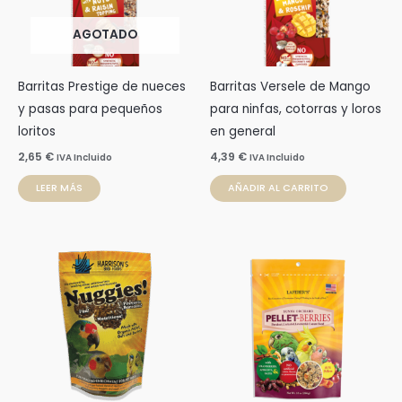
AGOTADO
Barritas Prestige de nueces
Barritas Versele de Mango
y pasas para pequeños
para ninfas, cotorras y loros
loritos
en general
2,65
€
4,39
€
IVA Incluido
IVA Incluido
LEER MÁS
AÑADIR AL CARRITO