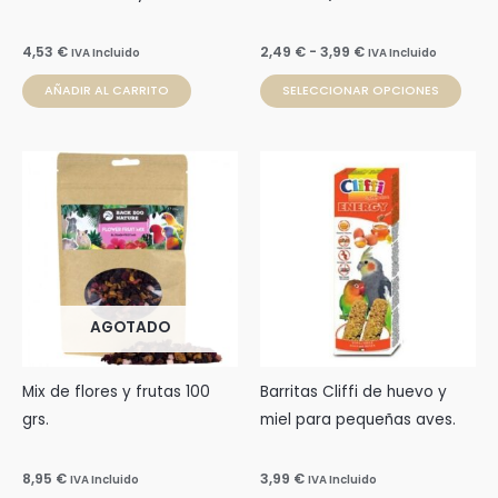
en
la
4,53
€
2,49
€
-
3,99
€
IVA Incluido
IVA Incluido
pági
AÑADIR AL CARRITO
SELECCIONAR OPCIONES
de
prod
AGOTADO
Mix de flores y frutas 100
Barritas Cliffi de huevo y
grs.
miel para pequeñas aves.
8,95
€
3,99
€
IVA Incluido
IVA Incluido