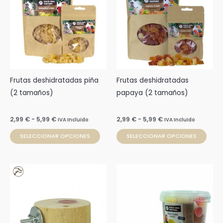
tiene
tien
2,99 €
2,99 €
múltiples
múlti
hasta
hasta
5,99 €
5,99 €
variantes.
varia
Las
Las
opciones
opci
se
se
pueden
pue
Frutas deshidratadas piña
Frutas deshidratadas
elegir
elegi
(2 tamaños)
papaya (2 tamaños)
en
en
la
la
2,99
€
-
5,99
€
2,99
€
-
5,99
€
IVA Incluido
IVA Incluido
página
pági
SELECCIONAR OPCIONES
SELECCIONAR OPCIONES
de
de
producto
prod