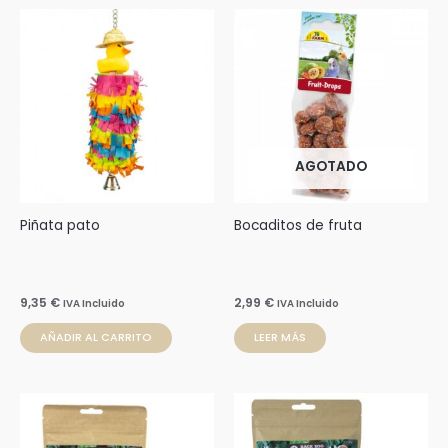
AGOTADO
Piñata pato
Bocaditos de fruta
9,35
€
2,99
€
IVA Incluido
IVA Incluido
AÑADIR AL CARRITO
LEER MÁS
Rango
Rango
Este
Este
de
de
producto
prod
precios:
precios:
desde
desde