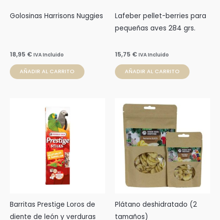
Golosinas Harrisons Nuggies
Lafeber pellet-berries para
pequeñas aves 284 grs.
18,95
€
15,75
€
IVA Incluido
IVA Incluido
AÑADIR AL CARRITO
AÑADIR AL CARRITO
Rango
Este
de
prod
precios:
desde
tien
2,49 €
múlti
hasta
3,99 €
varia
Las
opci
se
pue
Barritas Prestige Loros de
Plátano deshidratado (2
elegi
diente de león y verduras
tamaños)