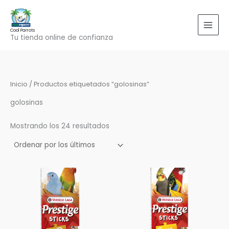
Ordenado
Ir
por
los
al
últimos
contenido
Cool Parrots
Tu tienda online de confianza
Inicio
/ Productos etiquetados “golosinas”
golosinas
Mostrando los 24 resultados