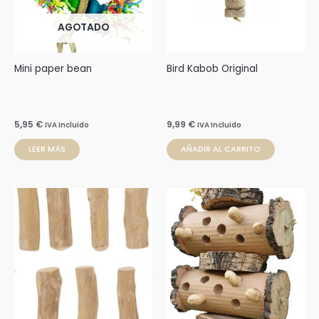
AGOTADO
Mini paper bean
Bird Kabob Original
5,95
€
9,99
€
IVA Incluido
IVA Incluido
LEER MÁS
AÑADIR AL CARRITO