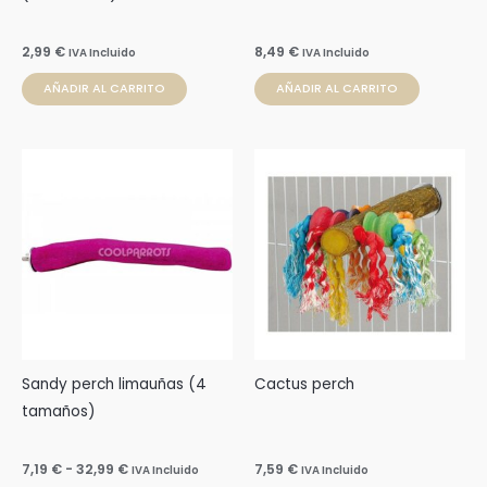
2,99
€
8,49
€
IVA Incluido
IVA Incluido
AÑADIR AL CARRITO
AÑADIR AL CARRITO
Rango
Este
de
producto
precios:
desde
tiene
7,19 €
múltiples
hasta
32,99 €
variantes.
Las
opciones
se
pueden
Sandy perch limauñas (4
Cactus perch
elegir
tamaños)
en
la
7,19
€
-
32,99
€
7,59
€
IVA Incluido
IVA Incluido