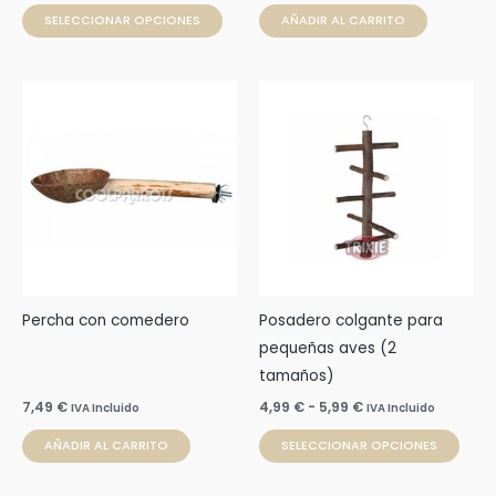
página
SELECCIONAR OPCIONES
AÑADIR AL CARRITO
de
producto
Rango
Este
de
prod
precios:
desde
tien
4,99 €
múlti
hasta
5,99 €
varia
Las
opci
se
pue
Percha con comedero
Posadero colgante para
elegi
pequeñas aves (2
en
tamaños)
la
7,49
€
4,99
€
-
5,99
€
IVA Incluido
IVA Incluido
pági
AÑADIR AL CARRITO
SELECCIONAR OPCIONES
de
prod