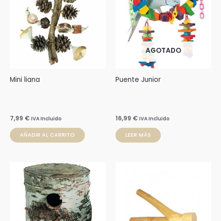
AGOTADO
Mini liana
Puente Junior
7,99
€
16,99
€
IVA Incluido
IVA Incluido
AÑADIR AL CARRITO
LEER MÁS
Rango
Este
de
prod
precios:
desde
tien
9,99 €
múlti
hasta
15,99 €
varia