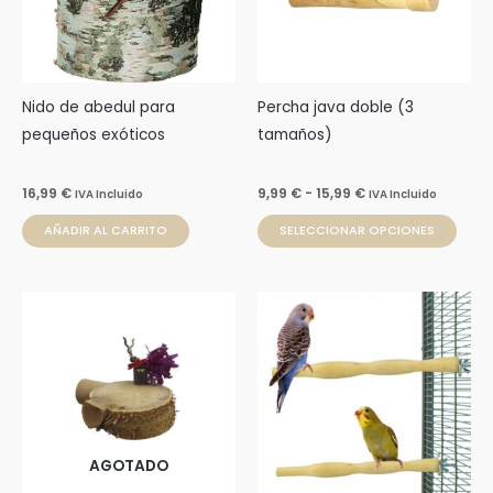
Las
opci
se
pue
Nido de abedul para
Percha java doble (3
elegi
pequeños exóticos
tamaños)
en
la
16,99
€
9,99
€
-
15,99
€
IVA Incluido
IVA Incluido
pági
AÑADIR AL CARRITO
SELECCIONAR OPCIONES
de
prod
AGOTADO