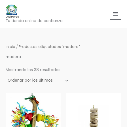
Ordenado
Ir
por
los
al
últimos
contenido
Cool Parrots
Tu tienda online de confianza
Inicio
/ Productos etiquetados “madera”
madera
Mostrando los 38 resultados