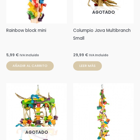
AGOTADO
Rainbow block mini
Columpio Java Multibranch
Small
5,99
€
29,99
€
IVA Incluido
IVA Incluido
AÑADIR AL CARRITO
LEER MÁS
AGOTADO