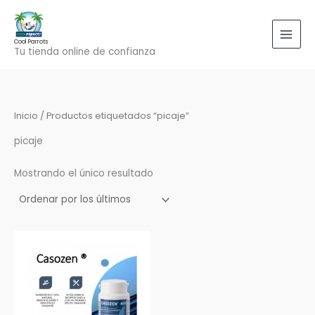
Ir
al
contenido
Cool Parrots
Tu tienda online de confianza
Inicio
/ Productos etiquetados “picaje”
picaje
Mostrando el único resultado