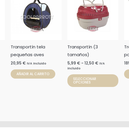
prod
precios:
desde
tien
5,99 €
hasta
múlti
12,50 €
varia
Las
opci
Transportín tela
Transportín (3
Tr
se
pequeñas aves
tamaños)
pa
pue
elegi
20,95
€
5,99
€
-
12,50
€
18
IVA Incluido
IVA
Incluido
en
AÑADIR AL CARRITO
la
SELECCIONAR
OPCIONES
pági
de
prod