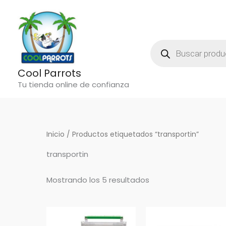
Ordenado
Ir
por
los
al
últimos
contenido
Búsqueda
De
Productos
Cool Parrots
Tu tienda online de confianza
Inicio
/ Productos etiquetados “transportin”
transportin
Mostrando los 5 resultados