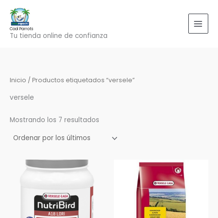
Ordenado
Ir
por
los
al
últimos
contenido
Cool Parrots
Tu tienda online de confianza
Inicio
/ Productos etiquetados “versele”
versele
Mostrando los 7 resultados