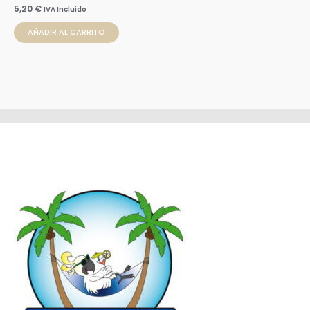
5,20
€
IVA Incluido
AÑADIR AL CARRITO