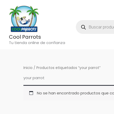
Ir
al
contenido
Búsqueda
De
Productos
Cool Parrots
Tu tienda online de confianza
Inicio
/ Productos etiquetados “your parrot”
your parrot
No se han encontrado productos que coi