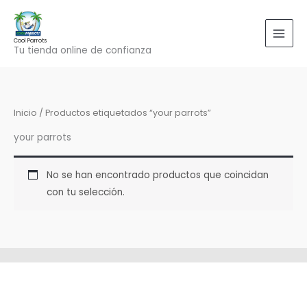
Ir
al
contenido
Cool Parrots
Tu tienda online de confianza
Inicio
/ Productos etiquetados “your parrots”
your parrots
No se han encontrado productos que coincidan
con tu selección.