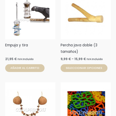
desde
tien
9,99 €
múlti
hasta
15,99 €
varia
Las
opci
se
pue
Empuja y tira
Percha java doble (3
elegi
tamaños)
en
21,95
€
9,99
€
-
15,99
€
IVA Incluido
IVA Incluido
la
AÑADIR AL CARRITO
SELECCIONAR OPCIONES
pági
de
prod