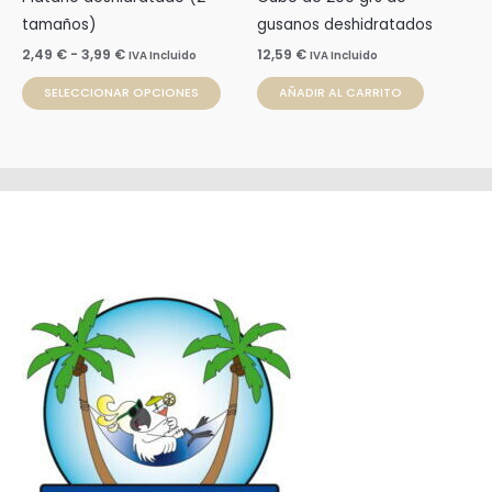
elegir
tamaños)
gusanos deshidratados
en
2,49
€
-
3,99
€
12,59
€
IVA Incluido
IVA Incluido
la
SELECCIONAR OPCIONES
AÑADIR AL CARRITO
página
de
producto