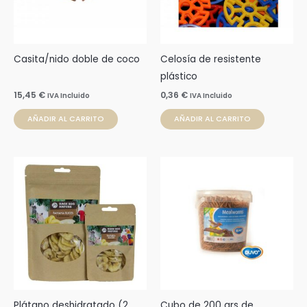
Casita/nido doble de coco
Celosía de resistente
plástico
15,45
€
0,36
€
IVA Incluido
IVA Incluido
AÑADIR AL CARRITO
AÑADIR AL CARRITO
Rango
Este
de
producto
precios:
desde
tiene
2,49 €
múltiples
hasta
3,99 €
variantes.
Las
opciones
se
pueden
Plátano deshidratado (2
Cubo de 200 grs de