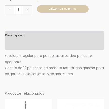
AÑADIR AL CARRITO
-
+
Descripción
Valoraciones (0)
Escalera irregular para pequeñas aves tipo periquito,
agapornis…
Consta de 12 peldaños de madera natural con gancho para
colgar en cualquier jaula. Medidas: 50 cm.
Productos relacionados
Rango
Este
de
prod
precios: