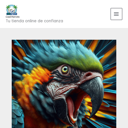
Ir
al
contenido
Cool Parrots
Tu tienda online de confianza