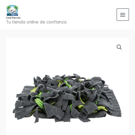
Ir
al
contenido
Cool Parrots
Tu tienda online de confianza