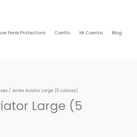
Ave Fenix Protectora
Carrito
Mi Cuenta
Blog
eses
/ Arnés Aviator Large (5 colores)
iator Large (5