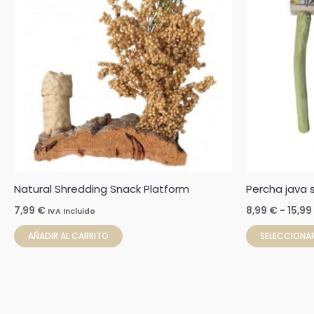
Natural Shredding Snack Platform
Percha java 
7,99
€
8,99
€
-
15,99
IVA Incluido
AÑADIR AL CARRITO
SELECCIONA