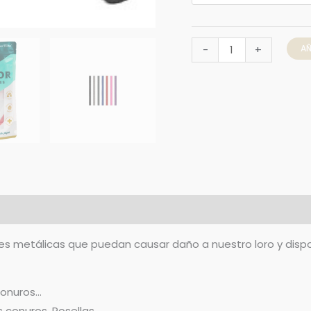
AÑ
-
+
0)
 metálicas que puedan causar daño a nuestro loro y disponibl
conuros…
es conuros, Rosellas…