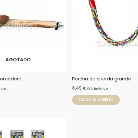
AGOTADO
comedero
Percha de cuerda grande
8,49
€
uido
IVA Incluido
AÑADIR AL CARRITO
Rango
Este
de
producto
precios:
desde