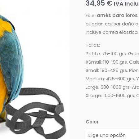
34,95
€
IVA Incl
Es el
arnés para loros
puedan causar daño a nu
Incluye correa elástica.
Tallas:
Petite: 75-100 grs. Gr
XSmall: 110-190 grs. Cai
Small: 190-425 grs. P
Medium: 425-600 grs. Y
Large: 600-1000 grs. A
XLarge: 1000-1600 grs.
Color