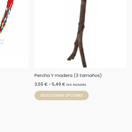
hasta
múltiples
5,49 €
variantes.
Las
opciones
se
pueden
elegir
en
la
Percha Y madera (3 tamaños)
página
de
3,55
€
-
5,49
€
IVA Incluido
producto
SELECCIONAR OPCIONES