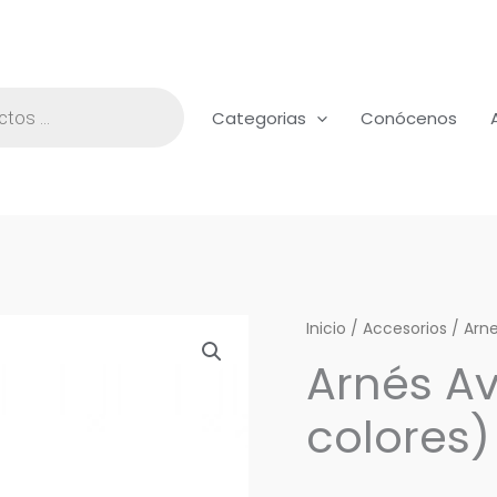
Categorias
Conócenos
Arnés
Inicio
/
Accesorios
/
Arn
Aviator
Arnés Av
Large
colores)
(5
colores)
cantidad