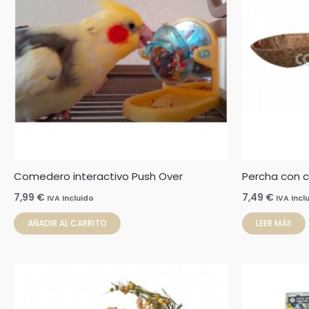
Comedero interactivo Push Over
Percha con 
7,99
€
7,49
€
IVA Incluido
IVA Incl
AÑADIR AL CARRITO
LEER MÁS