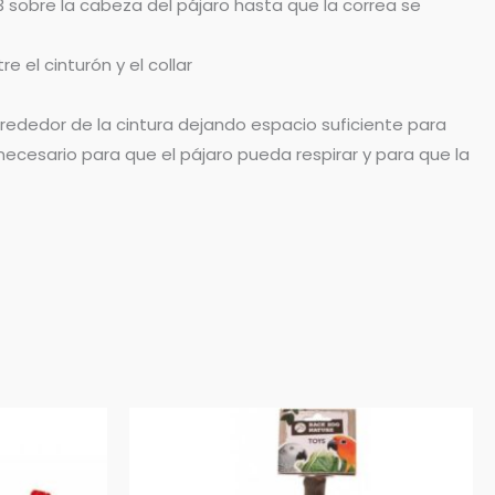
3 sobre la cabeza del pájaro hasta que la correa se
e el cinturón y el collar
lrededor de la cintura dejando espacio suficiente para
 necesario para que el pájaro pueda respirar y para que la
Rango
Este
de
producto
precios:
desde
tiene
3,55 €