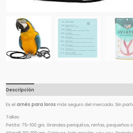
Descripción
Información adicional
Valoraciones (
Es el
arnés para loros
más seguro del mercado. Sin partes
Tallas:
Petite: 75-100 grs. Grandes periquitos, ninfas, pequeños 
XSmall: 110-190 grs. Caiques, loris arcoíris, you you, Grand