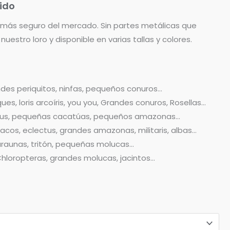
uido
más seguro del mercado. Sin partes metálicas que
estro loro y disponible en varias tallas y colores.
andes periquitos, ninfas, pequeños conuros…
ques, loris arcoíris, you you, Grandes conuros, Rosellas…
ionus, pequeñas cacatúas, pequeños amazonas…
acos, eclectus, grandes amazonas, militaris, albas…
raraunas, tritón, pequeñas molucas…
 Chloropteras, grandes molucas, jacintos…