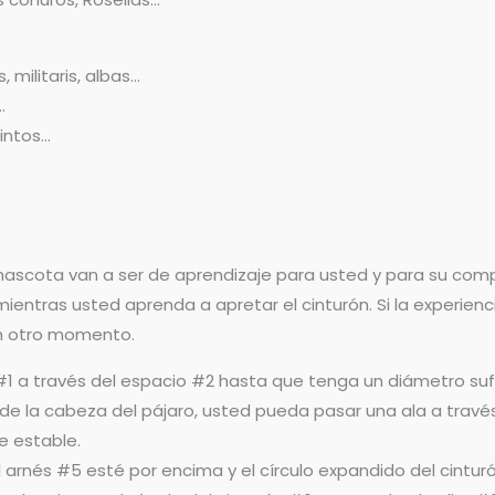
militaris, albas…
…
cintos…
mascota van a ser de aprendizaje para usted y para su com
ntras usted aprenda a apretar el cinturón. Si la experienci
n otro momento.
rea #1 a través del espacio #2 hasta que tenga un diámetro
a de la cabeza del pájaro, usted pueda pasar una ala a travé
e estable.
l arnés #5 esté por encima y el círculo expandido del cintu