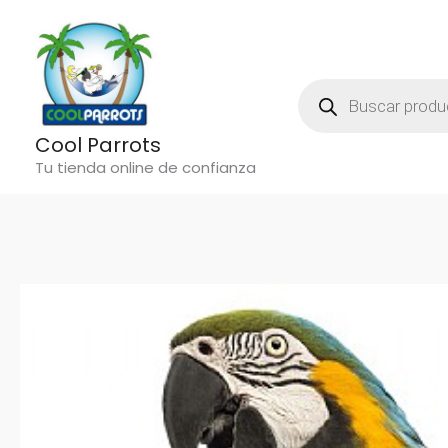
Ir
al
contenido
Búsqueda
De
Productos
Cool Parrots
Tu tienda online de confianza