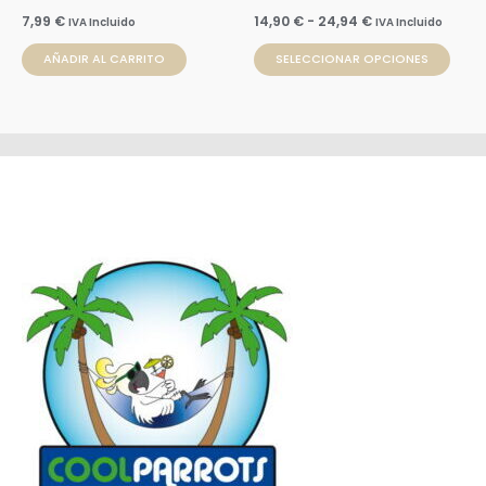
en
7,99
€
14,90
€
-
24,94
€
IVA Incluido
IVA Incluido
la
AÑADIR AL CARRITO
SELECCIONAR OPCIONES
pági
de
prod