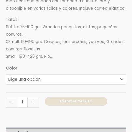
metálicas que puedan causar daño a nuestro loro y
disponible en varias tallas y colores. Incluye correa elástica.
Tallas:
Petite: 75-100 grs. Grandes periquitos, ninfas, pequeños
conuros…
XSmall: 110-190 grs. Caiques, loris arcoíris, you you, Grandes
conuros, Rosellas…
Small: 190-425 grs. Pio…
Color
AÑADIR AL CARRITO
-
+