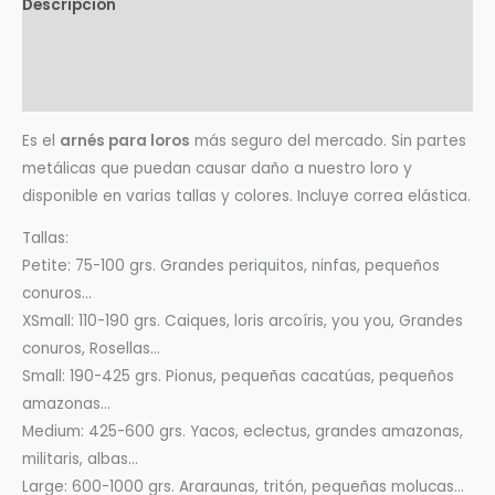
Descripción
Información adicional
Valoraciones (0)
Es el
arnés para loros
más seguro del mercado. Sin partes
metálicas que puedan causar daño a nuestro loro y
disponible en varias tallas y colores. Incluye correa elástica.
Tallas:
Petite: 75-100 grs. Grandes periquitos, ninfas, pequeños
conuros…
XSmall: 110-190 grs. Caiques, loris arcoíris, you you, Grandes
conuros, Rosellas…
Small: 190-425 grs. Pionus, pequeñas cacatúas, pequeños
amazonas…
Medium: 425-600 grs. Yacos, eclectus, grandes amazonas,
militaris, albas…
Large: 600-1000 grs. Araraunas, tritón, pequeñas molucas…