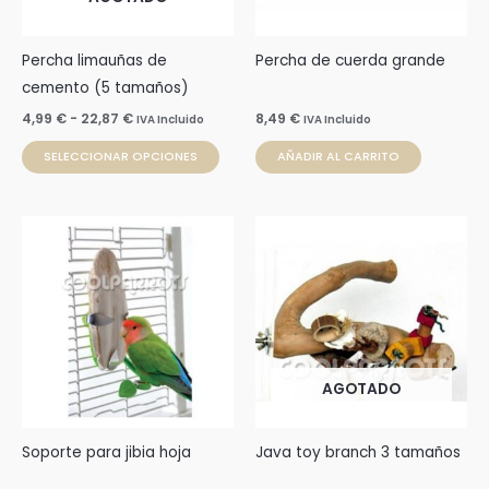
opciones
se
pueden
Percha limauñas de
Percha de cuerda grande
elegir
cemento (5 tamaños)
en
4,99
€
-
22,87
€
8,49
€
IVA Incluido
IVA Incluido
la
SELECCIONAR OPCIONES
AÑADIR AL CARRITO
página
de
producto
Rango
Este
de
prod
precios:
desde
tien
14,90 €
múlti
hasta
24,94 €
varia
Las
AGOTADO
opci
se
pue
Soporte para jibia hoja
Java toy branch 3 tamaños
elegi