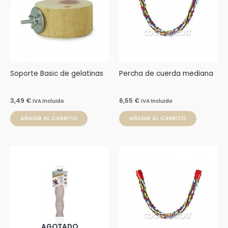
Soporte Basic de gelatinas
Percha de cuerda mediana
3,49
€
6,55
€
IVA Incluido
IVA Incluido
AÑADIR AL CARRITO
AÑADIR AL CARRITO
Rango
Este
de
producto
precios:
desde
tiene
4,99 €
múltiples
hasta
22,87 €
variantes.
Las
AGOTADO