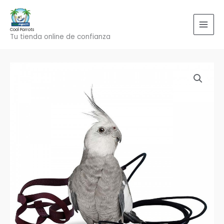
Ir
al
contenido
Cool Parrots
Tu tienda online de confianza
Arnés
Aviator
Petite
(4
colores)
cantidad