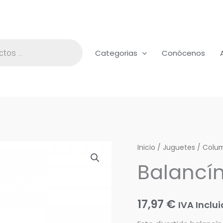
Categorias
Conócenos
Balancín
Inicio
/
Juguetes
/
Colum
lima
Balancí
uñas
mediano
cantidad
17,97
€
IVA Inclu