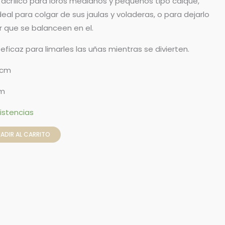
n acrílico para loros medianos y pequeños tipo caique,
deal para colgar de sus jaulas y voladeras, o para dejarlo
 que se balanceen en el.
 eficaz para limarles las uñas mientras se divierten.
5 cm
cm
istencias
ADIR AL CARRITO