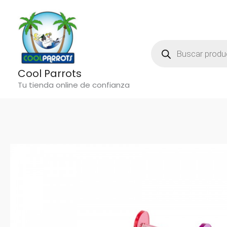
Ir
al
contenido
Búsqueda
De
Productos
Cool Parrots
Tu tienda online de confianza