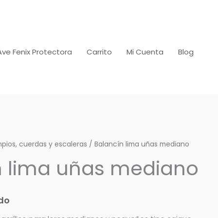
Ave Fenix Protectora
Carrito
Mi Cuenta
Blog
pios, cuerdas y escaleras
/ Balancín lima uñas mediano
n lima uñas mediano
ido