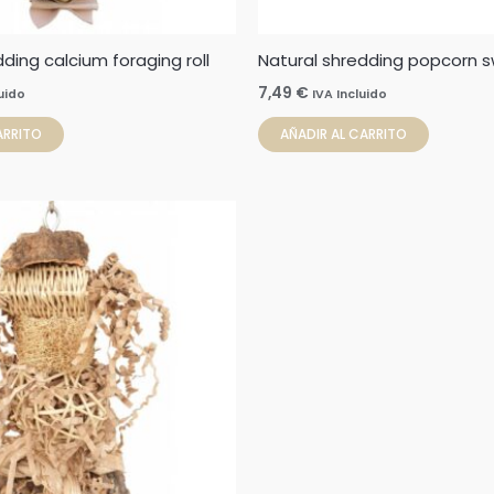
ding calcium foraging roll
Natural shredding popcorn s
7,49
€
luido
IVA Incluido
ARRITO
AÑADIR AL CARRITO