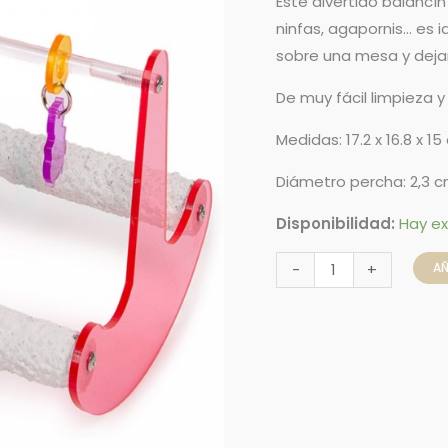
Este divertido balancí
ninfas, agapornis… es i
sobre una mesa y dejar
De muy fácil limpieza y
Medidas: 17.2 x 16.8 x 1
Diámetro percha: 2,3 
Disponibilidad:
Hay ex
AÑ
-
+