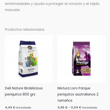
enfermedades y ayuda a proteger el corazón y el tejido
muscular.
Productos relacionados
Rango
Este
de
prod
precios:
desde
tien
4,95 €
múlti
hasta
11,94 €
varia
Las
opci
se
pue
Deli Nature Birdelicious
Mixtura Loro Parque
elegi
periquitos 800 grs
periquitos australianos 2
en
tamaños
la
4,49
€
4,95
€
-
11,94
€
IVA Incluido
IVA Incluido