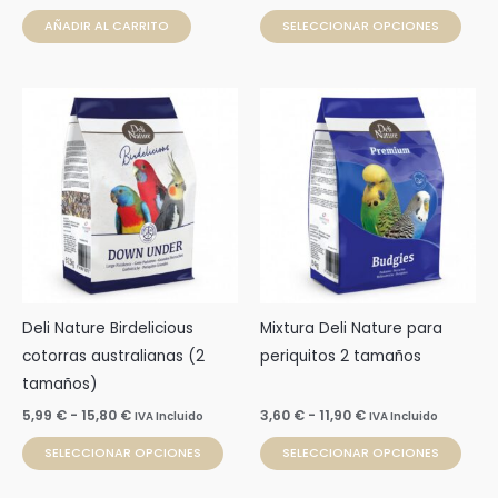
pági
AÑADIR AL CARRITO
SELECCIONAR OPCIONES
de
prod
Rango
Rango
Este
Este
de
de
producto
prod
precios:
precios:
desde
desde
tiene
tien
5,99 €
3,60 €
múltiples
múlti
hasta
hasta
15,80 €
11,90 €
variantes.
varia
Las
Las
opciones
opci
se
se
pueden
pue
Deli Nature Birdelicious
Mixtura Deli Nature para
elegir
elegi
cotorras australianas (2
periquitos 2 tamaños
en
en
tamaños)
la
la
5,99
€
-
15,80
€
3,60
€
-
11,90
€
IVA Incluido
IVA Incluido
página
pági
SELECCIONAR OPCIONES
SELECCIONAR OPCIONES
de
de
producto
prod