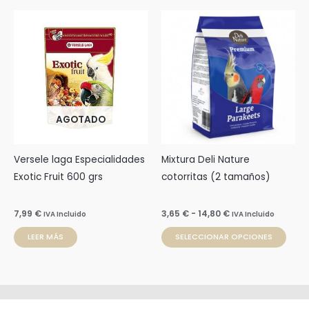
Rango
Este
de
prod
precios:
desde
tien
3,65 €
múlti
hasta
14,80 €
varia
Las
AGOTADO
opci
se
pue
Versele laga Especialidades
Mixtura Deli Nature
elegi
Exotic Fruit 600 grs
cotorritas (2 tamaños)
en
la
7,99
€
3,65
€
-
14,80
€
IVA Incluido
IVA Incluido
pági
LEER MÁS
SELECCIONAR OPCIONES
de
prod