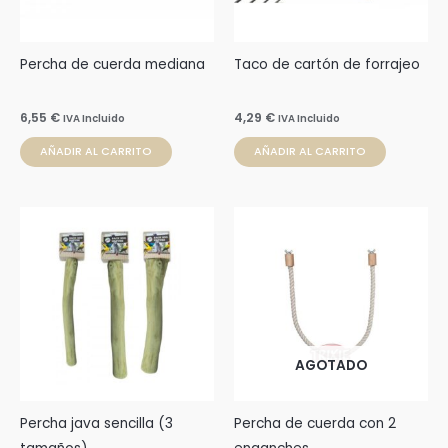
Percha de cuerda mediana
Taco de cartón de forrajeo
6,55
€
4,29
€
IVA Incluido
IVA Incluido
AÑADIR AL CARRITO
AÑADIR AL CARRITO
Rango
Este
de
producto
precios:
desde
tiene
8,99 €
múltiples
hasta
15,99 €
variantes.
Las
AGOTADO
opciones
se
pueden
Percha java sencilla (3
Percha de cuerda con 2
elegir