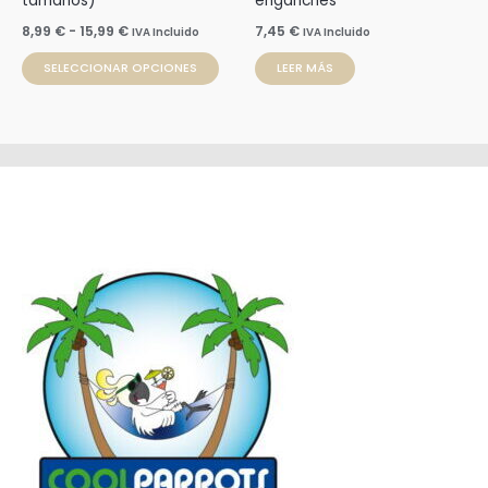
tamaños)
enganches
en
8,99
€
-
15,99
€
7,45
€
IVA Incluido
IVA Incluido
la
SELECCIONAR OPCIONES
LEER MÁS
página
de
producto