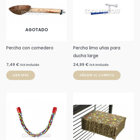
AGOTADO
Percha con comedero
Percha lima uñas para
ducha large
7,49
€
24,99
€
IVA Incluido
IVA Incluido
LEER MÁS
AÑADIR AL CARRITO