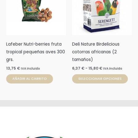
múlti
hasta
15,80 €
varia
Las
opci
se
pue
Lafeber Nutri-berries fruta
Deli Nature Birdelicious
elegi
tropical pequeñas aves 300
cotorras africanas (2
en
grs.
tamaños)
la
13,75
€
6,37
€
-
15,80
€
IVA Incluido
IVA Incluido
pági
de
AÑADIR AL CARRITO
SELECCIONAR OPCIONES
prod