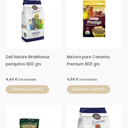
Deli Nature Birdelicious
Mixtura para Canarios
periquitos 800 grs
Premium 800 grs
4,49
€
4,99
€
IVA Incluido
IVA Incluido
AÑADIR AL CARRITO
AÑADIR AL CARRITO
Rango
Este
de
prod
precios:
desde
tien
6,37 €