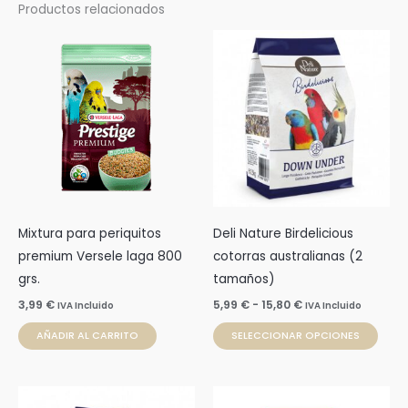
Productos relacionados
Rango
Este
de
prod
precios:
desde
tien
5,99 €
múlti
hasta
15,80 €
varia
Las
opci
se
pue
Mixtura para periquitos
Deli Nature Birdelicious
elegi
premium Versele laga 800
cotorras australianas (2
en
grs.
tamaños)
la
3,99
€
5,99
€
-
15,80
€
IVA Incluido
IVA Incluido
pági
de
AÑADIR AL CARRITO
SELECCIONAR OPCIONES
prod