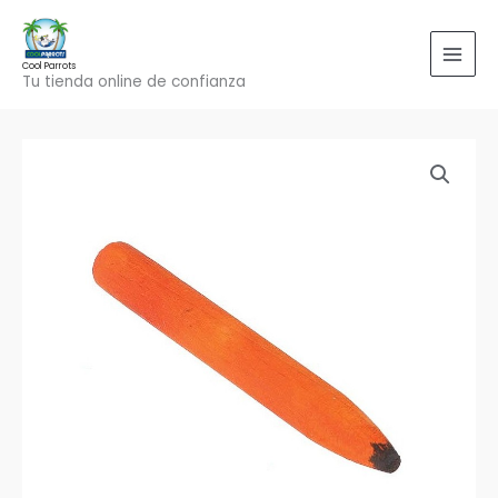
Ir
al
contenido
Cool Parrots
Tu tienda online de confianza