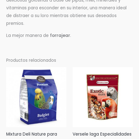
deliciosas golosinas a base de pipas, miel, minerales y
vitaminas para esconder en su interior, una manera ideal
de distraer a su loro mientras obtiene sus deseados
premios.
La mejor manera de
forrajear
.
Productos relacionados
Rango
Este
de
producto
precios:
desde
tiene
3,60 €
múltiples
hasta
11,90 €
variantes.
Las
opciones
se
pueden
Mixtura Deli Nature para
Versele laga Especialidades