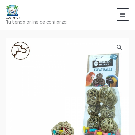
Ir
al
contenido
Cool Parrots
Tu tienda online de confianza
Treat
Balls
cantidad