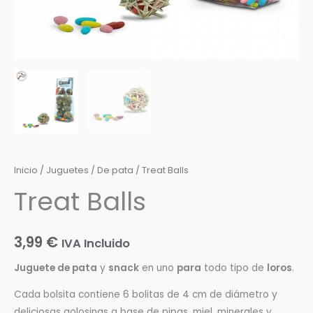
Inicio
/
Juguetes
/
De pata
/ Treat Balls
Treat Balls
3,99
€
IVA Incluido
Juguete de pata
y
snack
en uno
para
todo tipo de
loros
.
Cada bolsita contiene 6 bolitas de 4 cm de diámetro y
deliciosas golosinas a base de pipas, miel, minerales y