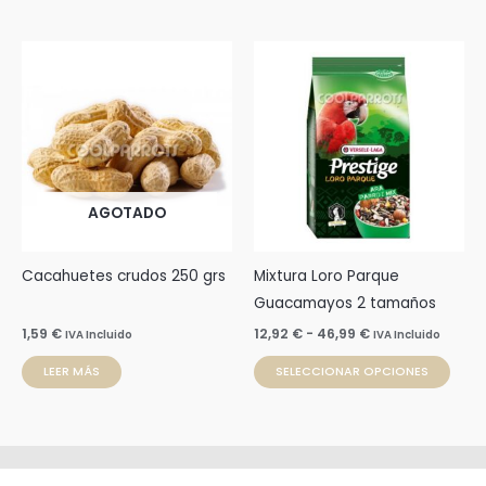
de
producto
Rango
Este
de
prod
precios:
desde
tien
12,92 €
múlti
hasta
46,99 €
varia
Las
AGOTADO
opci
se
pue
Cacahuetes crudos 250 grs
Mixtura Loro Parque
elegi
Guacamayos 2 tamaños
en
1,59
€
12,92
€
-
46,99
€
IVA Incluido
IVA Incluido
la
LEER MÁS
SELECCIONAR OPCIONES
pági
de
prod