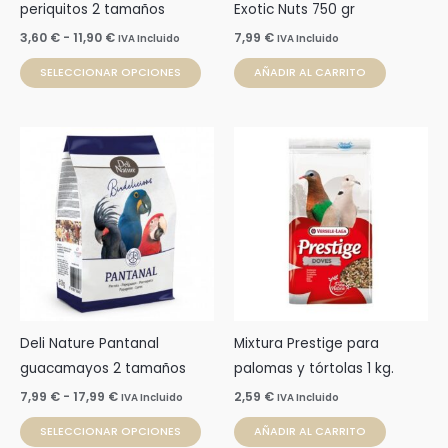
elegir
periquitos 2 tamaños
Exotic Nuts 750 gr
en
3,60
€
-
11,90
€
7,99
€
IVA Incluido
IVA Incluido
la
SELECCIONAR OPCIONES
AÑADIR AL CARRITO
página
de
producto
Rango
Este
de
producto
precios:
desde
tiene
7,99 €
múltiples
hasta
17,99 €
variantes.
Las
opciones
se
pueden
Deli Nature Pantanal
Mixtura Prestige para
elegir
guacamayos 2 tamaños
palomas y tórtolas 1 kg.
en
7,99
€
-
17,99
€
2,59
€
IVA Incluido
IVA Incluido
la
SELECCIONAR OPCIONES
AÑADIR AL CARRITO
página