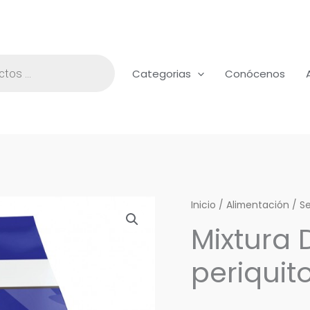
Categorias
Conócenos
Mixtura
Inicio
/
Alimentación
/
Se
Deli
Mixtura 
Nature
periquit
para
periquitos
2