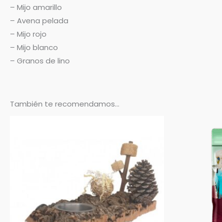
– Mijo amarillo
– Avena pelada
– Mijo rojo
– Mijo blanco
– Granos de lino
También te recomendamos…
Rango
Este
de
producto
precios:
desde
tiene
12,95 €
hasta
múltiples
15,25 €
variantes.
Las
opciones
se