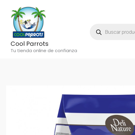
Ir
al
contenido
Búsqueda
De
Productos
Cool Parrots
Tu tienda online de confianza