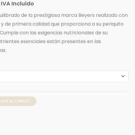
IVA Incluido
3,60 €
uilibrado de la prestigiosa marca Beyers realizado con
hasta
y de primera calidad que proporciona a su periquito
11,90 €
 Cumple con las exigencias nutricionales de su
utrientes esenciales están presentes en las
as.
ADIR AL CARRITO