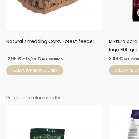
pueden
elegir
en
la
página
Natural shredding Corky Forest feeder
Mixtura para
de
laga 800 grs.
producto
12,95
€
-
15,25
€
3,99
€
IVA Incluido
IVA Incl
SELECCIONAR OPCIONES
AÑADIR AL C
Productos relacionados