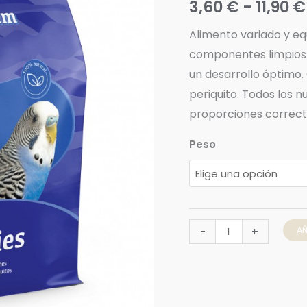
3,60
€
-
11,90
€
tamaños
cantidad
Alimento variado y eq
componentes limpios 
un desarrollo óptimo.
periquito. Todos los n
proporciones correct
Peso
AÑ
-
+