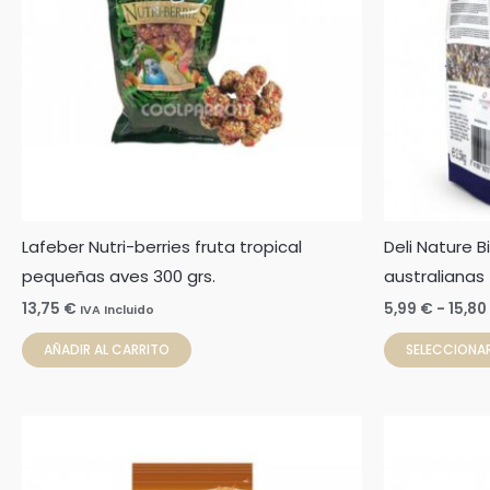
Lafeber Nutri-berries fruta tropical
Deli Nature B
pequeñas aves 300 grs.
australianas
13,75
€
5,99
€
-
15,80
IVA Incluido
AÑADIR AL CARRITO
SELECCIONA
Rango
Este
de
producto
precios:
desde
tiene