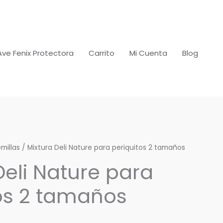
Ave Fenix Protectora
Carrito
Mi Cuenta
Blog
millas
Rango
/ Mixtura Deli Nature para periquitos 2 tamaños
Deli Nature para
de
os 2 tamaños
precios:
desde