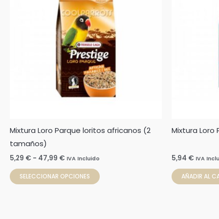
5,29 €
hasta
múltiples
47,99 €
variantes.
Las
opciones
se
pueden
elegir
en
la
Mixtura Loro Parque loritos africanos (2
Mixtura Loro
página
tamaños)
de
producto
5,29
€
-
47,99
€
5,94
€
IVA Incluido
IVA Incl
SELECCIONAR OPCIONES
AÑADIR AL C