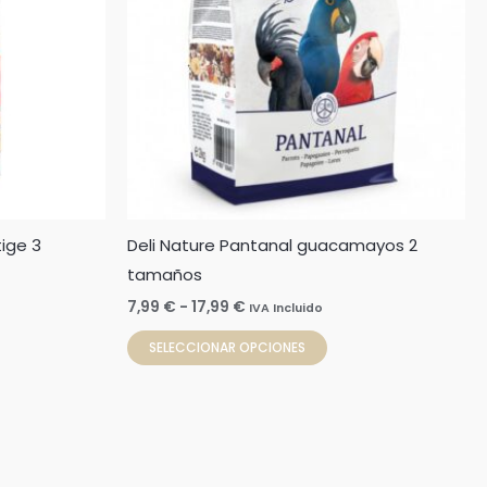
17,99 €
antes.
variantes.
Las
iones
opciones
se
den
pueden
ir
elegir
en
la
ige 3
Deli Nature Pantanal guacamayos 2
ina
página
tamaños
de
ducto
producto
7,99
€
-
17,99
€
IVA Incluido
SELECCIONAR OPCIONES