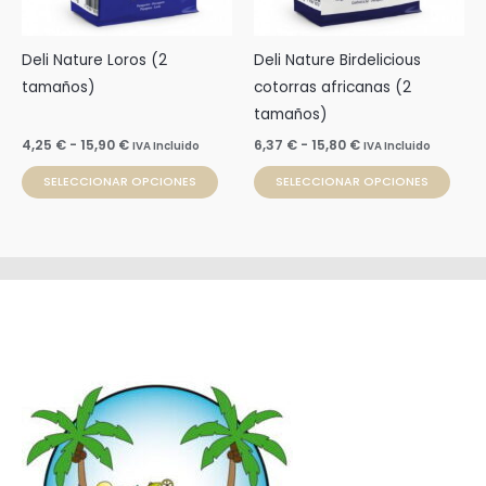
opciones
opci
se
se
pueden
pue
Deli Nature Loros (2
Deli Nature Birdelicious
elegir
elegi
tamaños)
cotorras africanas (2
en
en
tamaños)
la
la
4,25
€
-
15,90
€
6,37
€
-
15,80
€
IVA Incluido
IVA Incluido
página
pági
SELECCIONAR OPCIONES
SELECCIONAR OPCIONES
de
de
producto
prod