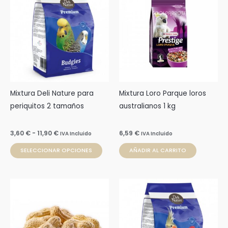
producto
precios:
desde
tiene
3,60 €
múltiples
hasta
11,90 €
variantes.
Las
opciones
se
pueden
Mixtura Deli Nature para
Mixtura Loro Parque loros
elegir
periquitos 2 tamaños
australianos 1 kg
en
la
3,60
€
-
11,90
€
6,59
€
IVA Incluido
IVA Incluido
página
SELECCIONAR OPCIONES
AÑADIR AL CARRITO
de
producto
Rango
Este
de
prod
precios:
desde
tien
3,65 €
múlti
hasta