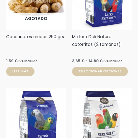
14,80 €
varia
Las
AGOTADO
opci
se
pue
Cacahuetes crudos 250 grs
Mixtura Deli Nature
elegi
cotorritas (2 tamaños)
en
la
1,59
€
3,65
€
-
14,80
€
IVA Incluido
IVA Incluido
pági
LEER MÁS
SELECCIONAR OPCIONES
de
prod
Rango
Rango
Este
Este
de
de
producto
prod
precios:
precios:
desde
desde
tiene
tien
4,25 €
6,37 €
múltiples
múlti
hasta
hasta
15,90 €
15,80 €
variantes.
varia
Las
Las