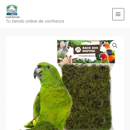
Ir
al
contenido
Cool Parrots
Tu tienda online de confianza
Musgo
natural
cantidad