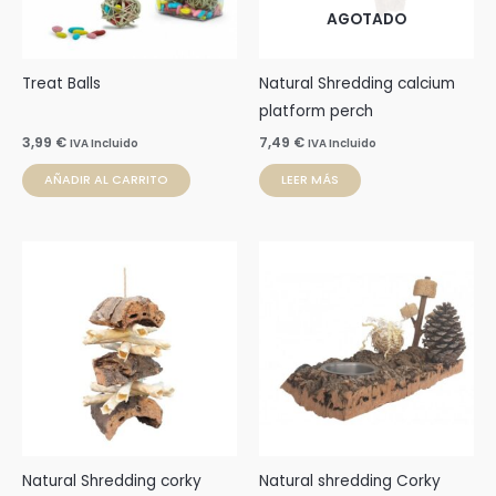
AGOTADO
Treat Balls
Natural Shredding calcium
platform perch
3,99
€
7,49
€
IVA Incluido
IVA Incluido
AÑADIR AL CARRITO
LEER MÁS
Rango
Este
de
prod
precios:
desde
tien
12,95 €
múlti
hasta
15,25 €
varia
Las
opci
se
pue
Natural Shredding corky
Natural shredding Corky