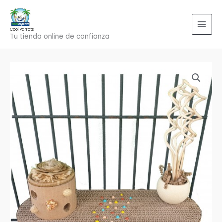
Ir
al
contenido
Cool Parrots
Tu tienda online de confianza
Natural
Shredding
Grand
Forager
cantidad