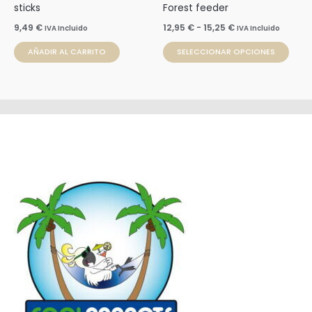
elegi
sticks
Forest feeder
en
9,49
€
12,95
€
-
15,25
€
IVA Incluido
IVA Incluido
la
AÑADIR AL CARRITO
SELECCIONAR OPCIONES
pági
de
prod