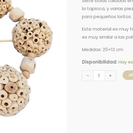
Siete bolas talladas en
la tapioca, y varias p
para pequeños loritos.
Este material es muy fá
es muy similar a las p
Medidas: 25×12 cm
Disponibilidad:
Hay ex
AÑ
-
+