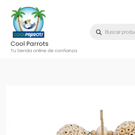
Ir
al
contenido
Búsqueda
De
Productos
Cool Parrots
Tu tienda online de confianza