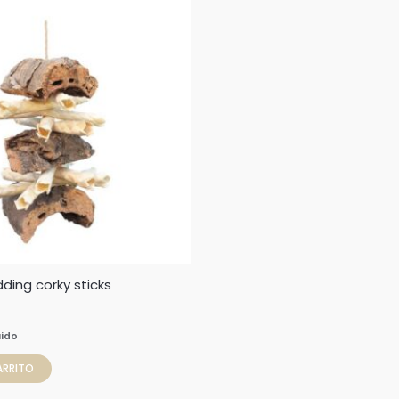
ding corky sticks
uido
ARRITO