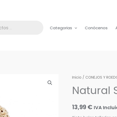
Categorias
Conócenos
Natural
Inicio
/
CONEJOS Y ROED
Shredding
Natural 
Orbital
cantidad
13,99
€
IVA Inclu