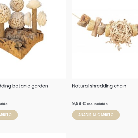
dding botanic garden
Natural shredding chain
9,99
€
luido
IVA Incluido
ARRITO
AÑADIR AL CARRITO