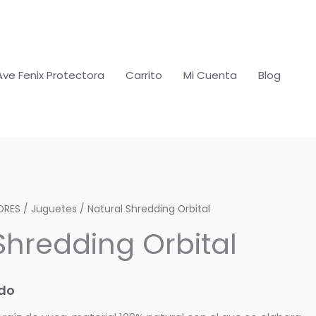
Ave Fenix Protectora
Carrito
Mi Cuenta
Blog
ORES
/
Juguetes
/ Natural Shredding Orbital
Shredding Orbital
ido