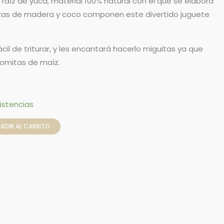
 raíz de yuca, material 100% natural con el que se elabora
iezas de madera y coco componen este divertido juguete
cil de triturar, y les encantará hacerlo miguitas ya que
alomitas de maíz.
istencias
ADIR AL CARRITO