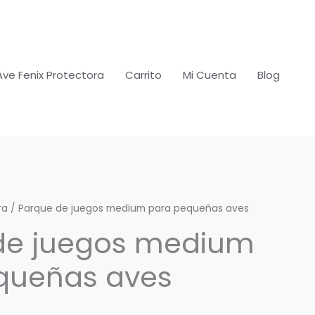
Ave Fenix Protectora
Carrito
Mi Cuenta
Blog
ra
/ Parque de juegos medium para pequeñas aves
de juegos medium
queñas aves