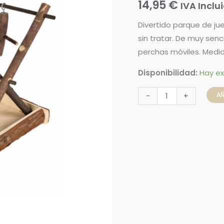
14,95
€
IVA Inclu
aves
cantidad
Divertido parque de ju
sin tratar. De muy sen
perchas móviles. Medi
Disponibilidad:
Hay ex
AÑ
-
+