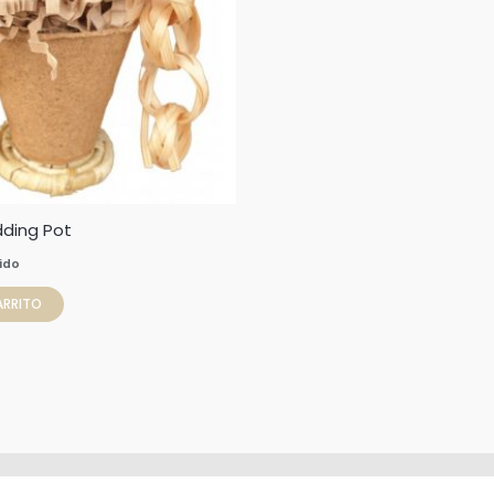
dding Pot
uido
ARRITO