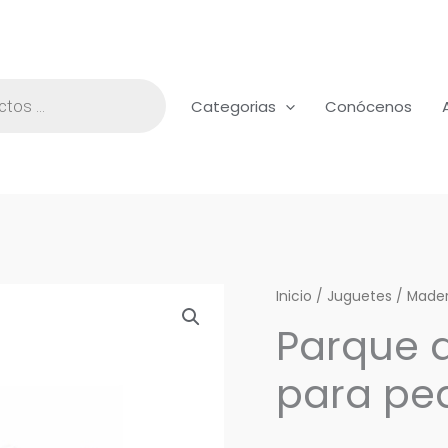
Categorias
Conócenos
Parque
Inicio
/
Juguetes
/
Made
de
Parque 
juegos
para pe
medium
para
pequeñas