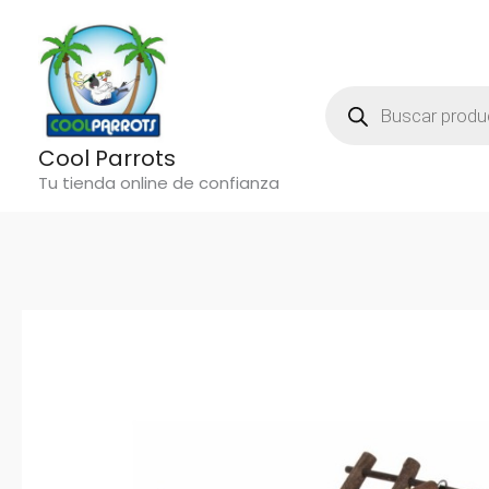
Ir
al
contenido
Búsqueda
De
Productos
Cool Parrots
Tu tienda online de confianza