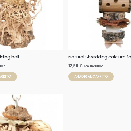
ding ball
Natural Shredding calcium for
12,99
€
uido
IVA Incluido
ARRITO
AÑADIR AL CARRITO