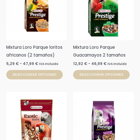
5,29 €
12,92 €
múltiples
múlti
hasta
hasta
47,99 €
46,99 €
variantes.
varia
Las
Las
opciones
opci
se
se
pueden
pue
Mixtura Loro Parque loritos
Mixtura Loro Parque
elegir
elegi
africanos (2 tamaños)
Guacamayos 2 tamaños
en
en
5,29
€
-
47,99
€
12,92
€
-
46,99
€
IVA Incluido
IVA Incluido
la
la
SELECCIONAR OPCIONES
SELECCIONAR OPCIONES
página
pági
de
de
producto
prod