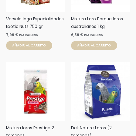
Versele laga Especialidades
Mixtura Loro Parque loros
Exotic Nuts 750 gr
australianos 1 kg
7,99
€
6,59
€
IVA Incluido
IVA Incluido
AÑADIR AL CARRITO
AÑADIR AL CARRITO
Rango
Rango
Este
Este
de
de
producto
prod
precios:
precios:
desde
desde
tiene
tien
4,62 €
4,25 €
múltiples
múlti
hasta
hasta
39,40 €
15,90 €
variantes.
varia
Las
Las
opciones
opci
se
se
pueden
pue
Mixtura loros Prestige 2
Deli Nature Loros (2
elegir
elegi
tamaños
tamaños)