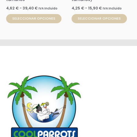
en
en
4,62
€
-
39,40
€
4,25
€
-
15,90
€
IVA Incluido
IVA Incluido
la
la
SELECCIONAR OPCIONES
SELECCIONAR OPCIONES
página
pági
de
de
producto
prod