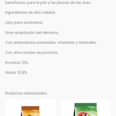
beneficioso para la piel y las plumas de las aves.
Ingredientes de alta calidad.
Listo para suministrar.
Gran aceptación del alimento.
Con aminoácidos esenciales, vitaminas y minerales.
Con altos niveles de proteína.
Proteína: 12%.
Grasa: 10,9%.
Productos relacionados
Rango
Rango
Este
Este
de
de
producto
prod
precios:
precios:
desde
desde
tiene
tien