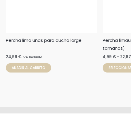
Percha lima uñas para ducha large
Percha lima
tamaños)
24,99
€
4,99
€
-
22,8
IVA Incluido
AÑADIR AL CARRITO
SELECCIONA