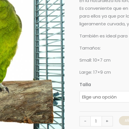
En la naturaleza los l
Es conveniente que en 
para ellos ya que por 
ligeramente curvada, y 
También es ideal para 
Tamaños:
Small: 10×7 cm
Large: 17×9 cm
Talla
AÑ
-
+