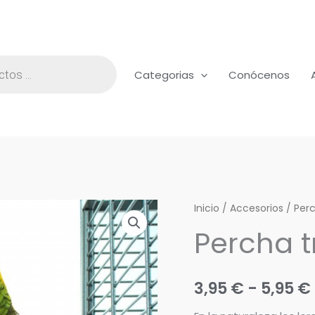
Categorias
Conócenos
Percha
Inicio
/
Accesorios
/
Per
tronco
Percha 
(2
tamaños)
cantidad
3,95
€
-
5,95
€