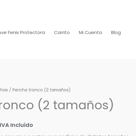
Ave Fenix Protectora
Carrito
Mi Cuenta
Blog
chas
Rango
/ Percha tronco (2 tamaños)
tronco (2 tamaños)
de
precios:
IVA Incluido
desde