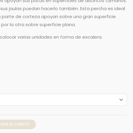
oros apoyan sus patas en superficies de distintos tamaños.
3,95 €
sus jaulas puedan hacerlo también. Esta percha es ideal
hasta
la parte de corteza apoyan sobre una gran superficie
por la otra sobre superficie plana.
5,95 €
colocar varias unidades en forma de escalera.
ADIR AL CARRITO