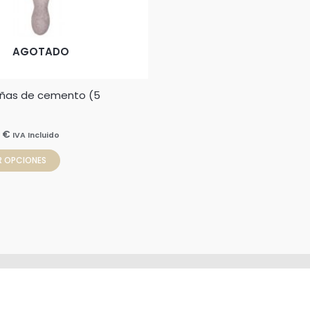
se
pueden
elegir
AGOTADO
en
la
uñas de cemento (5
página
de
producto
7
€
IVA Incluido
R OPCIONES