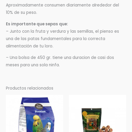
Aproximadamente consumen diariamente alrededor del
10% de su peso.
Es importante que sepas que:
– Junto con la fruta y verdura y las semillas, el pienso es
una de las patas fundamentales para la correcta
alimentación de tu loro.
– Una bolsa de 450 gr. tiene una duracion de casi dos
meses para una sola ninfa.
Productos relacionados
Rango
Este
de
producto
precios:
desde
tiene
3,60 €
múltiples
hasta
11,90 €
variantes.