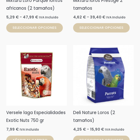
Mixtura Loro Parque loritos
Mixtura loros Prestige 2
elegir
elegi
africanos (2 tamaños)
tamaños
en
en
5,29
€
-
47,99
€
4,62
€
-
39,40
€
IVA Incluido
IVA Incluido
la
la
SELECCIONAR OPCIONES
SELECCIONAR OPCIONES
página
pági
de
de
producto
prod
Rango
Este
de
prod
precios:
desde
tien
4,25 €
múlti
hasta
15,90 €
varia
Las
opci
se
pue
Versele laga Especialidades
Deli Nature Loros (2
elegi
Exotic Nuts 750 gr
tamaños)
en
7,99
€
4,25
€
-
15,90
€
IVA Incluido
IVA Incluido
la