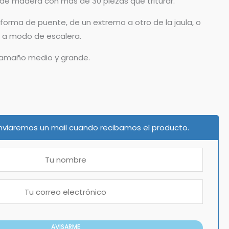
de madera con más de 30 piezas que triturar.
orma de puente, de un extremo a otro de la jaula, o
o a modo de escalera.
 tamaño medio y grande.
 enviaremos un mail cuando recibamos el producto.
AVISARME