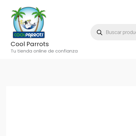
Ir
al
contenido
Búsqueda
De
Productos
Cool Parrots
Tu tienda online de confianza