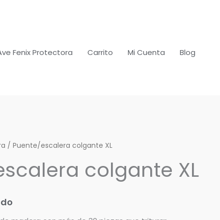
Ave Fenix Protectora
Carrito
Mi Cuenta
Blog
ra
/ Puente/escalera colgante XL
scalera colgante XL
ido