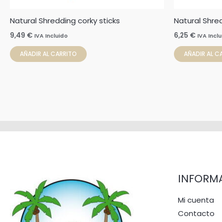
Natural Shredding corky sticks
Natural Shre
9,49
€
6,25
€
IVA Incluido
IVA Incl
AÑADIR AL CARRITO
AÑADIR AL C
INFORM
Mi cuenta
Contacto