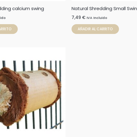
dding calcium swing
Natural Shredding Small Swi
7,49
€
uido
IVA Incluido
ARRITO
AÑADIR AL CARRITO