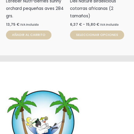
Lafeber Nutri-berries sunny
Deli Nature Birdelicious
elegi
orchard pequeñas aves 284
cotorras africanas (2
en
grs.
tamaños)
la
13,75
€
6,37
€
-
15,80
€
IVA Incluido
IVA Incluido
pági
de
AÑADIR AL CARRITO
SELECCIONAR OPCIONES
prod