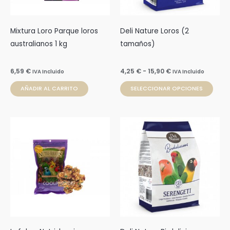
se
pue
Mixtura Loro Parque loros
Deli Nature Loros (2
elegi
australianos 1 kg
tamaños)
en
la
6,59
€
4,25
€
-
15,90
€
IVA Incluido
IVA Incluido
pági
de
AÑADIR AL CARRITO
SELECCIONAR OPCIONES
prod
Rango
Este
de
prod
precios:
desde
tien
6,37 €
múlti
hasta
15,80 €
varia
Las
opci
se
pue