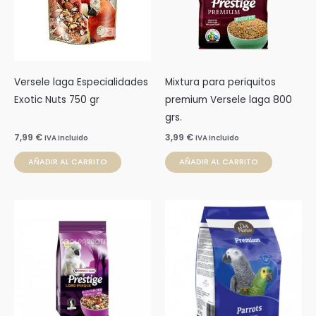
Versele laga Especialidades
Mixtura para periquitos
Exotic Nuts 750 gr
premium Versele laga 800
grs.
7,99
€
3,99
€
IVA Incluido
IVA Incluido
AÑADIR AL CARRITO
AÑADIR AL CARRITO
Rango
Este
de
prod
precios:
desde
tien
4,25 €
múlti
hasta
15,90 €
varia
Las
opci