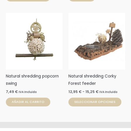
Rango
Este
de
prod
precios:
desde
tien
12,95 €
múlti
hasta
15,25 €
varia
Las
opci
se
pue
Natural shredding popcorn
Natural shredding Corky
elegi
swing
Forest feeder
en
7,49
€
12,95
€
-
15,25
€
IVA Incluido
IVA Incluido
la
AÑADIR AL CARRITO
SELECCIONAR OPCIONES
pági
de
prod