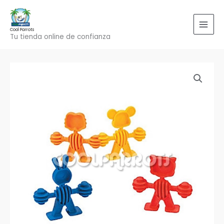
Ir
al
contenido
Cool Parrots
Tu tienda online de confianza