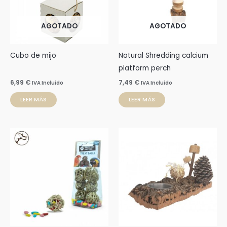
AGOTADO
AGOTADO
Cubo de mijo
Natural Shredding calcium
platform perch
6,99
€
7,49
€
IVA Incluido
IVA Incluido
LEER MÁS
LEER MÁS
Rango
Este
de
prod
precios:
desde
tien
12,95 €
múlti
hasta
15,25 €
varia
Las
opci
se