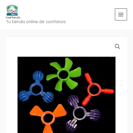
Ir
al
contenido
Cool Parrots
Tu tienda online de confianza
Tuerca
Hélice
cantidad