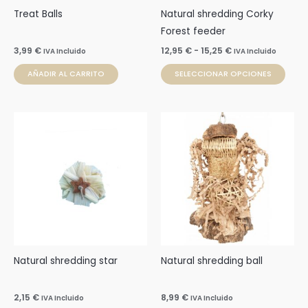
pue
Treat Balls
Natural shredding Corky
elegi
Forest feeder
en
3,99
€
12,95
€
-
15,25
€
IVA Incluido
IVA Incluido
la
AÑADIR AL CARRITO
SELECCIONAR OPCIONES
pági
de
prod
Natural shredding star
Natural shredding ball
2,15
€
8,99
€
IVA Incluido
IVA Incluido