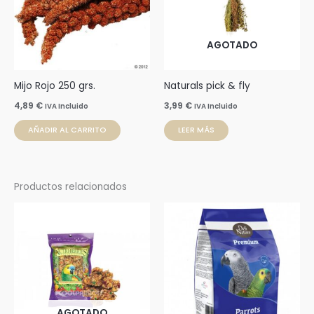
AGOTADO
Mijo Rojo 250 grs.
Naturals pick & fly
4,89
€
3,99
€
IVA Incluido
IVA Incluido
AÑADIR AL CARRITO
LEER MÁS
Productos relacionados
Rango
Este
de
prod
precios:
desde
tien
4,25 €
múlti
hasta
15,90 €
varia
Las
AGOTADO