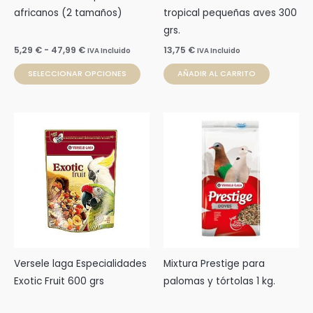
elegir
africanos (2 tamaños)
tropical pequeñas aves 300
en
grs.
la
5,29
€
-
47,99
€
13,75
€
IVA Incluido
IVA Incluido
página
SELECCIONAR OPCIONES
AÑADIR AL CARRITO
de
producto
Versele laga Especialidades
Mixtura Prestige para
Exotic Fruit 600 grs
palomas y tórtolas 1 kg.