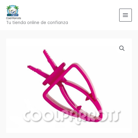
Ir
al
contenido
Cool Parrots
Tu tienda online de confianza
2
Pinzas
universales
para
jaula
cantidad