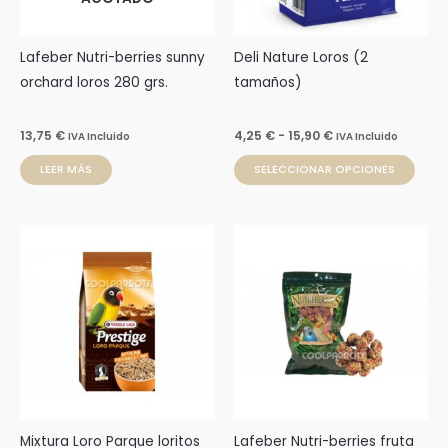
opci
se
pue
Lafeber Nutri-berries sunny
Deli Nature Loros (2
elegi
orchard loros 280 grs.
tamaños)
en
la
13,75
€
4,25
€
-
15,90
€
IVA Incluido
IVA Incluido
pági
LEER MÁS
SELECCIONAR OPCIONES
de
prod
Rango
Este
de
producto
precios:
desde
tiene
5,29 €
múltiples
hasta
47,99 €
variantes.
Las
opciones
se
pueden
Mixtura Loro Parque loritos
Lafeber Nutri-berries fruta