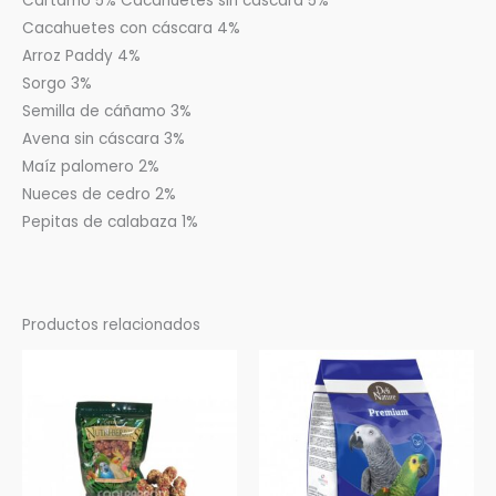
Cártamo 5% Cacahuetes sin cáscara 5%
Cacahuetes con cáscara 4%
Arroz Paddy 4%
Sorgo 3%
Semilla de cáñamo 3%
Avena sin cáscara 3%
Maíz palomero 2%
Nueces de cedro 2%
Pepitas de calabaza 1%
Productos relacionados
Rango
Este
de
prod
precios:
desde
tien
4,25 €
múlti
hasta
15,90 €
varia