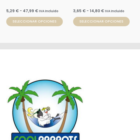
en
en
la
la
5,29
€
-
47,99
€
3,65
€
-
14,80
€
IVA Incluido
IVA Incluido
página
pági
SELECCIONAR OPCIONES
SELECCIONAR OPCIONES
de
de
producto
prod