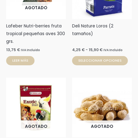
Las
AGOTADO
opci
se
pue
Lafeber Nutri-berries fruta
Deli Nature Loros (2
elegi
tropical pequeñas aves 300
tamaños)
en
grs.
la
13,75
€
4,25
€
-
15,90
€
IVA Incluido
IVA Incluido
pági
LEER MÁS
SELECCIONAR OPCIONES
de
prod
AGOTADO
AGOTADO