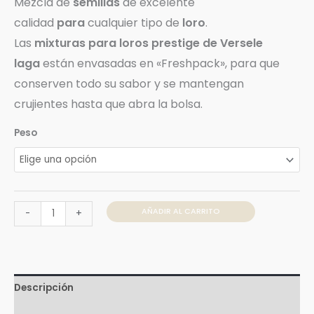
Mezcla de
semillas
de excelente
calidad
para
cualquier tipo de
loro
.
Las
mixturas
para loros prestige de Versele
laga
están envasadas en «Freshpack», para que
conserven todo su sabor y se mantengan
crujientes hasta que abra la bolsa.
Peso
AÑADIR AL CARRITO
-
+
Descripción