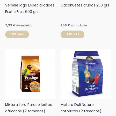
Versele laga Especialidades
Cacahuetes crudos 250 grs
Exotic Fruit 600 grs
7,99
€
1,59
€
IVA Incluido
IVA Incluido
LEER MÁS
LEER MÁS
Rango
Rango
Este
Este
de
de
producto
prod
precios:
precios:
desde
desde
tiene
tien
5,29 €
3,65 €
múltiples
múlti
hasta
hasta
47,99 €
14,80 €
variantes.
varia
Las
Las
opciones
opci
se
se
pueden
pue
Mixtura Loro Parque loritos
Mixtura Deli Nature
elegir
elegi
africanos (2 tamaños)
cotorritas (2 tamaños)