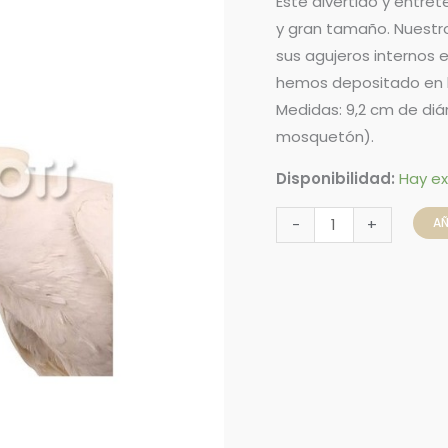
Este divertido y entre
y gran tamaño. Nuestro 
sus agujeros internos 
hemos depositado en l
Medidas: 9,2 cm de diá
mosquetón).
Disponibilidad:
Hay ex
AÑ
-
+