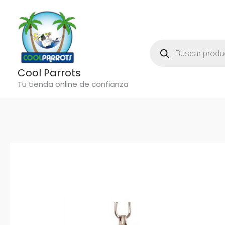
Ir
al
contenido
Búsqueda
De
Productos
Cool Parrots
Tu tienda online de confianza