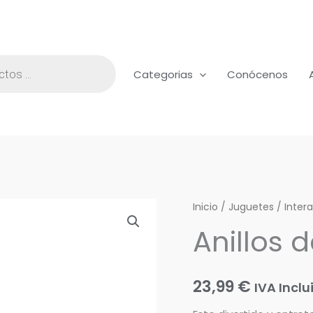
Categorias
Conócenos
Anillos
Inicio
/
Juguetes
/
Inter
de
Anillos d
la
fortuna
cantidad
23,99
€
IVA Inclu