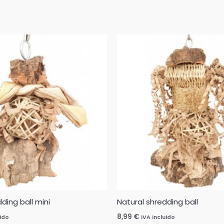
ding ball mini
Natural shredding ball
8,99
€
uido
IVA Incluido