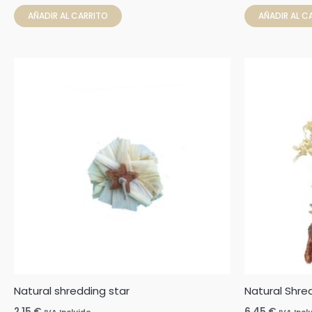
AÑADIR AL CARRITO
AÑADIR AL C
Natural shredding star
Natural Shre
2,15
€
6,45
€