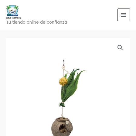
Ir
al
contenido
Cool Parrots
Tu tienda online de confianza