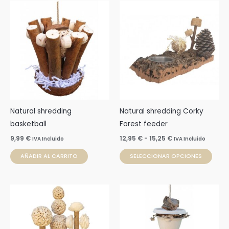
Rango
Este
de
prod
precios:
desde
tien
12,95 €
múlti
hasta
15,25 €
varia
Las
opci
se
pue
Natural shredding
Natural shredding Corky
elegi
basketball
Forest feeder
en
9,99
€
12,95
€
-
15,25
€
IVA Incluido
IVA Incluido
la
AÑADIR AL CARRITO
SELECCIONAR OPCIONES
pági
de
prod