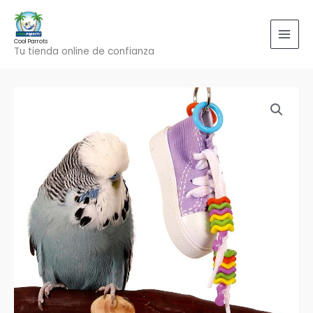
Ir
al
contenido
Cool Parrots
Tu tienda online de confianza