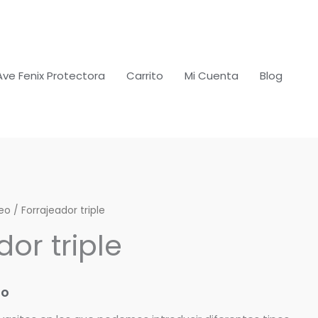
Ave Fenix Protectora
Carrito
Mi Cuenta
Blog
jeo
/ Forrajeador triple
dor triple
do