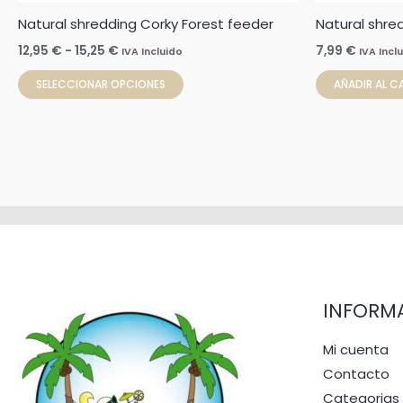
la
Natural shredding Corky Forest feeder
Natural shre
página
de
12,95
€
-
15,25
€
7,99
€
IVA Incluido
IVA Incl
producto
SELECCIONAR OPCIONES
AÑADIR AL C
INFORM
Mi cuenta
Contacto
Categorias