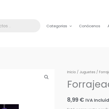
Categorias
Conócenos
Forrajeador
Inicio
/
Juguetes
/
Forra
triple
Forrajea
cantidad
8,99
€
IVA Inclui