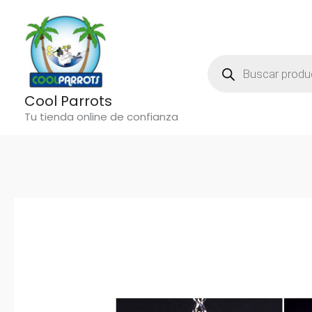
Ir
al
contenido
Búsqueda
De
Productos
Cool Parrots
Tu tienda online de confianza