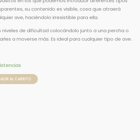
asitos en los que podemos introducir diferentes tipos
sparentes, su contenido es visible, cosa que atraerá
ier ave, haciéndolo irresistible para ella.
niveles de dificultad colocándolo junto a una percha o
garles a moverse más. Es ideal para cualquier tipo de ave.
istencias
ADIR AL CARRITO