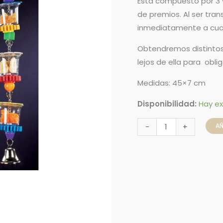
Está compuesto por 3 v
de premios. Al ser tran
inmediatamente a cualqu
Obtendremos distintos 
lejos de ella para obli
Medidas: 45×7 cm
Disponibilidad:
Hay ex
AÑ
-
+