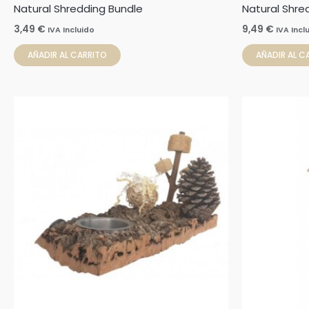
Natural Shredding Bundle
Natural Shred
3,49
€
9,49
€
IVA Incluido
IVA Incl
AÑADIR AL CARRITO
AÑADIR AL C
Rango
Este
de
producto
precios:
desde
tiene
12,95 €
hasta
múltiples
15,25 €
variantes.
Las
opciones
se
pueden
elegir
en