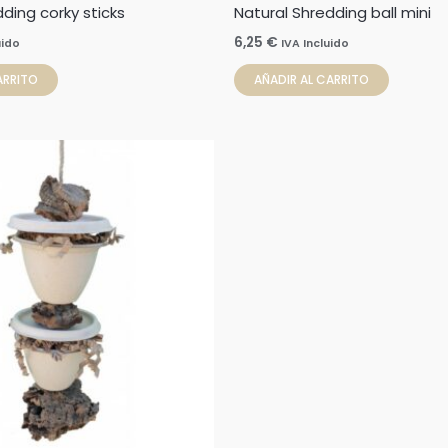
ding corky sticks
Natural Shredding ball mini
6,25
€
uido
IVA Incluido
ARRITO
AÑADIR AL CARRITO