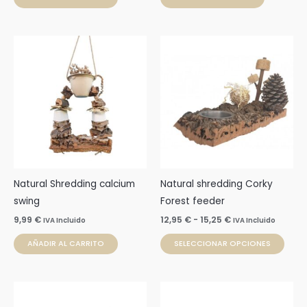
Rango
Este
de
prod
precios:
desde
tien
12,95 €
múlti
hasta
15,25 €
varia
Las
opci
se
pue
Natural Shredding calcium
Natural shredding Corky
elegi
swing
Forest feeder
en
9,99
€
12,95
€
-
15,25
€
IVA Incluido
IVA Incluido
la
AÑADIR AL CARRITO
SELECCIONAR OPCIONES
pági
de
prod