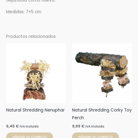
dejándola como nueva.
Medidas: 7×5 cm
Productos relacionados
Natural Shredding Nenuphar
Natural Shredding Corky Toy
Perch
6,45
€
9,99
€
IVA Incluido
IVA Incluido
AÑADIR AL CARRITO
AÑADIR AL CARRITO