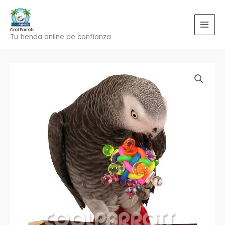
Ir
al
contenido
Cool Parrots
Tu tienda online de confianza