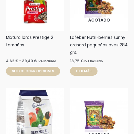
39,40 €
variantes.
Las
AGOTADO
opciones
se
pueden
Mixtura loros Prestige 2
Lafeber Nutri-berries sunny
elegir
tamaños
orchard pequeñas aves 284
en
grs.
la
4,62
€
-
39,40
€
13,75
€
IVA Incluido
IVA Incluido
página
SELECCIONAR OPCIONES
LEER MÁS
de
producto
Rango
Este
de
producto
precios:
desde
tiene
6,37 €
múltiples
hasta
15,80 €
variantes.
Las