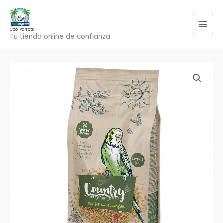
Ir
al
contenido
Cool Parrots
Tu tienda online de confianza
Mixtura
Country
periquitos
600
grs.
cantidad