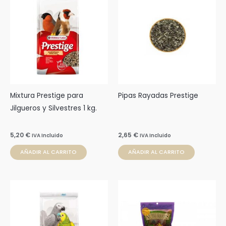
Mixtura Prestige para
Pipas Rayadas Prestige
Jilgueros y Silvestres 1 kg.
5,20
€
2,65
€
IVA Incluido
IVA Incluido
AÑADIR AL CARRITO
AÑADIR AL CARRITO
Rango
Este
de
producto
precios:
desde
tiene
4,62 €
múltiples
hasta