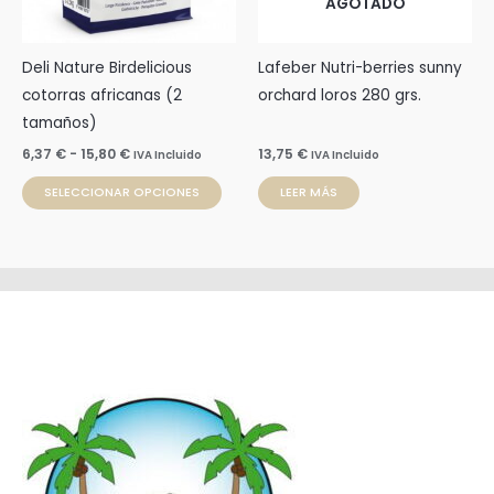
AGOTADO
opciones
se
pueden
Deli Nature Birdelicious
Lafeber Nutri-berries sunny
elegir
cotorras africanas (2
orchard loros 280 grs.
en
tamaños)
la
6,37
€
-
15,80
€
13,75
€
IVA Incluido
IVA Incluido
página
SELECCIONAR OPCIONES
LEER MÁS
de
producto