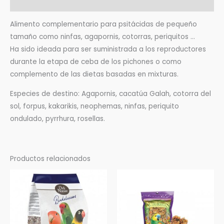
Valoraciones (0)
Alimento complementario para psitácidas de pequeño
tamaño como ninfas, agapornis, cotorras, periquitos …
Ha sido ideada para ser suministrada a los reproductores
durante la etapa de ceba de los pichones o como
complemento de las dietas basadas en mixturas.
Especies de destino: Agapornis, cacatúa Galah, cotorra del
sol, forpus, kakarikis, neophemas, ninfas, periquito
ondulado, pyrrhura, rosellas.
Productos relacionados
Rango
Este
de
producto
precios:
desde
tiene
6,37 €
múltiples
hasta
15,80 €