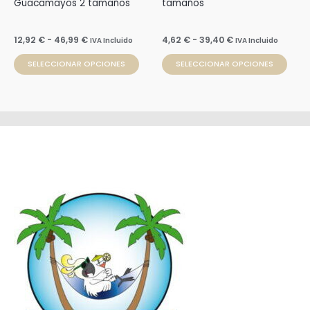
Guacamayos 2 tamaños
tamaños
en
en
la
la
12,92
€
-
46,99
€
4,62
€
-
39,40
€
IVA Incluido
IVA Incluido
página
pági
SELECCIONAR OPCIONES
SELECCIONAR OPCIONES
de
de
producto
prod