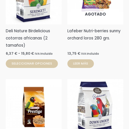
variantes.
Las
AGOTADO
opciones
se
pueden
Deli Nature Birdelicious
Lafeber Nutri-berries sunny
elegir
cotorras africanas (2
orchard loros 280 grs.
en
tamaños)
la
6,37
€
-
15,80
€
13,75
€
IVA Incluido
IVA Incluido
página
SELECCIONAR OPCIONES
LEER MÁS
de
producto
Rango
Rango
Este
Este
de
de
producto
prod
precios:
precios:
desde
desde
tiene
tien
5,29 €
5,99 €
múltiples
múlti
hasta
hasta
47,99 €
15,80 €
variantes.
varia
Las
Las
opciones
opci