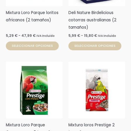
se
se
pueden
pue
Mixtura Loro Parque loritos
Deli Nature Birdelicious
elegir
elegi
africanos (2 tamaños)
cotorras australianas (2
en
en
tamaños)
la
la
5,29
€
-
47,99
€
5,99
€
-
15,80
€
IVA Incluido
IVA Incluido
página
pági
SELECCIONAR OPCIONES
SELECCIONAR OPCIONES
de
de
producto
prod
Rango
Rango
Este
Este
de
de
producto
prod
precios:
precios:
desde
desde
tiene
tien
12,92 €
4,62 €
múltiples
múlti
hasta
hasta
46,99 €
39,40 €
variantes.
varia
Las
Las
opciones
opci
se
se
pueden
pue
Mixtura Loro Parque
Mixtura loros Prestige 2
elegir
elegi